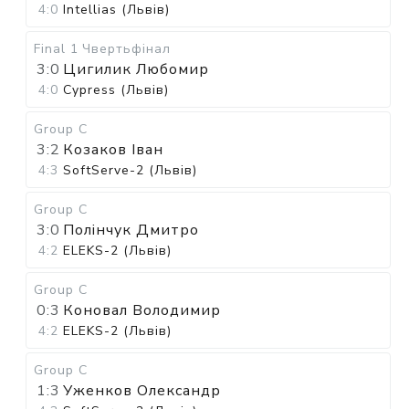
4:0
Intellias (Львів)
Final 1
Чвертьфінал
3:0
Цигилик Любомир
4:0
Cypress (Львів)
Group C
3:2
Козаков Іван
4:3
SoftServe-2 (Львів)
Group C
3:0
Полінчук Дмитро
4:2
ELEKS-2 (Львів)
Group C
0:3
Коновал Володимир
4:2
ELEKS-2 (Львів)
Group C
1:3
Уженков Олександр