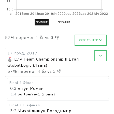
РЕЙТИНГ
ПОЗИЦІЯ
57
%
перемог
4
👍 vs
3
👎
СХОВАТИ ІГРИ
17 груд, 2017
Lviv Team Championship II Етап
GlobalLogic (Львів)
57
%
перемог
4
👍 vs
3
👎
Final 1
Фінал
0:3
Бігун Роман
1:4
SoftServe-1 (Львів)
Final 1
Півфінал
3:2
Михайлищук Володимир