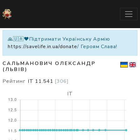
🙏🇺🇦❤️Підтримати Українську Армію
https://savelife.in.ua/donate
/ Героям Слава!
САЛЬМАНОВИЧ ОЛЕКСАНДР
(ЛЬВІВ)
Рейтинг
IT
11.541
[
306
]
IT