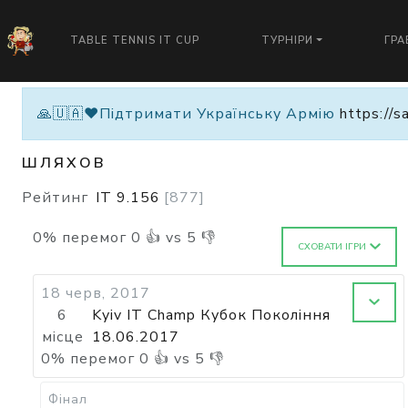
TABLE TENNIS IT CUP
ТУРНІРИ
ГРА
🙏🇺🇦❤️Підтримати Українську Армію
https://s
ШЛЯХОВ
Рейтинг
IT
9.156
[
877
]
0
%
перемог
0
👍 vs
5
👎
СХОВАТИ ІГРИ
18 черв, 2017
6
Kyiv IT Champ Кубок Покоління
місце
18.06.2017
0
%
перемог
0
👍 vs
5
👎
Фінал