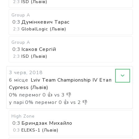
2:3
ISD (Львів)
Group A
0:3
Думінкевич Тарас
2:3
GlobalLogic (Львів)
Group A
0:3
Ісаков Сергій
2:3
ISD (Львів)
3 черв, 2018
6 місце
Lviv Team Championship IV Етап
Cypress (Львів)
0
%
перемог
0
👍 vs
3
👎
у парі
0
%
перемог
0
👍 vs
2
👎
High Zone
0:3
Бриндзак Михайло
0:3
ELEKS-1 (Львів)