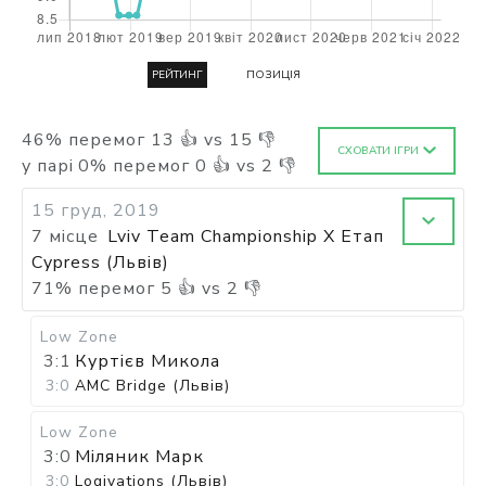
РЕЙТИНГ
ПОЗИЦІЯ
46
%
перемог
13
👍 vs
15
👎
СХОВАТИ ІГРИ
у парі
0
%
перемог
0
👍 vs
2
👎
15 груд, 2019
7 місце
Lviv Team Championship X Етап
Cypress (Львів)
71
%
перемог
5
👍 vs
2
👎
Low Zone
3:1
Куртієв Микола
3:0
AMC Bridge (Львів)
Low Zone
3:0
Міляник Марк
3:0
Logivations (Львів)