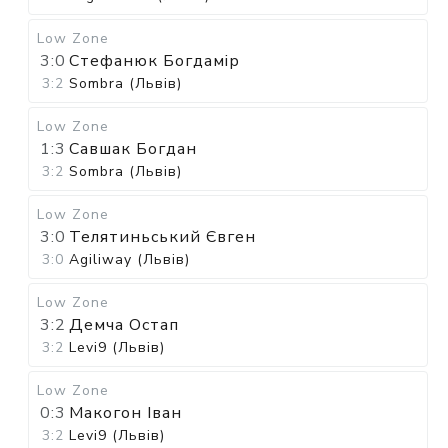
Low Zone
3:0
Стефанюк Богдамір
3:2
Sombra (Львів)
Low Zone
1:3
Савшак Богдан
3:2
Sombra (Львів)
Low Zone
3:0
Телятиньський Євген
3:0
Agiliway (Львів)
Low Zone
3:2
Демча Остап
3:2
Levi9 (Львів)
Low Zone
0:3
Макогон Іван
3:2
Levi9 (Львів)