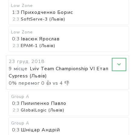
Low Zone
1:3
Приходченко Борис
2:3
SoftServe-3 (Львів)
Low Zone
0:3
Івасюк Ярослав
2:3
EPAM-1 (Львів)
23 груд, 2018
9 місце
Lviv Team Championship VI Етап
Cypress (Львів)
0
%
перемог
0
👍 vs
4
👎
Group A
0:3
Пилипенко Павло
2:3
GlobalLogic (Львів)
Group A
0:3
Шніцар Андрій