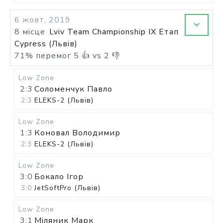
6 жовт, 2019
8 місце
Lviv Team Championship IX Етап
Cypress (Львів)
71
%
перемог
5
👍 vs
2
👎
Low Zone
2:3
Соломенчук Павло
2:3
ELEKS-2 (Львів)
Low Zone
1:3
Коновал Володимир
2:3
ELEKS-2 (Львів)
Low Zone
3:0
Бокало Ігор
3:0
JetSoftPro (Львів)
Low Zone
3:1
Міляник Марк