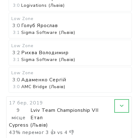
3:0
Logivations (Львів)
Low Zone
3:0
Голуб Ярослав
3:1
Sigma Software (Львів)
Low Zone
3:2
Рихва Володимир
3:1
Sigma Software (Львів)
Low Zone
3:0
Адаменко Сергій
3:0
AMC Bridge (Львів)
17 бер, 2019
9
Lviv Team Championship VII
місце
Етап
Cypress (Львів)
43
%
перемог
3
👍 vs
4
👎