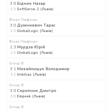
3:0
Бідник Назар
1:3
SoftServe-2 (Львів)
Фінал
Півфінал
3:0
Думінкевич Тарас
2:3
GlobalLogic (Львів)
Фінал
Півфінал
1:3
Мурдза Юрій
2:3
GlobalLogic (Львів)
Group B
3:1
Михайлищук Володимир
3:2
Intellias (Львів)
Group B
3:0
Скрипник Дмитро
3:0
Empeek (Львів)
Group B