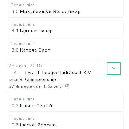
Перша ліга
3:0
Михайлищук Володимир
Перша ліга
3:1
Бідник Назар
Перша ліга
3:0
Катола Олег
25 лист, 2018
4
Lviv IT League Individual XIV
місце
Championship
57
%
перемог
4
👍 vs
3
👎
Перша ліга
0:3
Ісаков Сергій
Перша ліга
0:3
Івасюк Ярослав