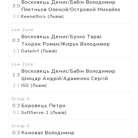
Восковець Денис
/
Бабін Володимир
3:0
Плетньов Олексій
/
Островой Михайло
3:0
Keenethics (Львів)
Low Zone
Восковець Денис
/
Бучко Тарас
0:3
Тхорик Роман
/
Жирук Володимир
2:3
DataArt (Львів)
Low Zone
Восковець Денис
/
Бабін Володимир
1:3
Шніцар Андрій
/
Адаменко Сергій
2:3
ISD (Львів)
Group A
0:3
Боровець Петро
0:3
SoftServe-1 (Львів)
Group A
0:3
Коновал Володимир