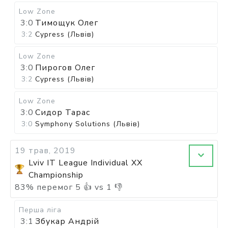
Low Zone
3:0
Тимощук Олег
3:2
Cypress (Львів)
Low Zone
3:0
Пирогов Олег
3:2
Cypress (Львів)
Low Zone
3:0
Сидор Тарас
3:0
Symphony Solutions (Львів)
19 трав, 2019
Lviv IT League Individual XX
Championship
83
%
перемог
5
👍 vs
1
👎
Перша ліга
3:1
Збукар Андрій