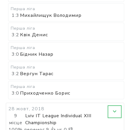
Перша ліга
1:3
Михайлищук Володимир
Перша ліга
3:2
Квік Денис
Перша ліга
3:0
Бідник Назар
Перша ліга
3:2
Вергун Тарас
Перша ліга
3:0
Приходченко Борис
28 жовт, 2018
9
Lviv IT League Individual XIII
місце
Championship
100
%
перемог
9
👍 vs
0
👎