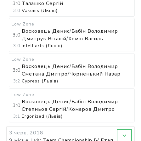
3:0
Талашко Сергій
3:0
Vakoms (Львів)
Low Zone
Восковець Денис
/
Бабін Володимир
3:0
Дмитрук Віталій
/
Хомів Василь
3:0
Intelliarts (Львів)
Low Zone
Восковець Денис
/
Бабін Володимир
3:0
Сметана Дмитро
/
Чорненький Назар
3:2
Cypress (Львів)
Low Zone
Восковець Денис
/
Бабін Володимир
3:0
Степньов Сергій
/
Комаров Дмитро
3:1
Ergonized (Львів)
3 черв, 2018
9 місце
Lviv Team Championship IV Етап