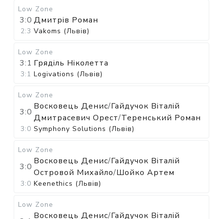
Low Zone
3:0
Дмитрів Роман
2:3
Vakoms (Львів)
Low Zone
3:1
Гряділь Ніколетта
3:1
Logivations (Львів)
Low Zone
Восковець Денис
/
Гайдучок Віталій
3:0
Дмитрасевич Орест
/
Теренський Роман
3:0
Symphony Solutions (Львів)
Low Zone
Восковець Денис
/
Гайдучок Віталій
3:0
Островой Михайло
/
Шойко Артем
3:0
Keenethics (Львів)
Low Zone
Восковець Денис
/
Гайдучок Віталій