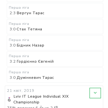
Перша ліга
2:3
Вергун Тарас
Перша ліга
3:0
Стах Тетяна
Перша ліга
3:0
Бідник Назар
Перша ліга
3:2
Гордієнко Євгеній
Перша ліга
3:0
Думінкевич Тарас
21 квіт, 2019
Lviv IT League Individual XIX
Championship
75
%
перемог
6
👍 vs
2
👎