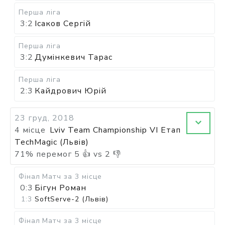
Перша ліга
3:2
Ісаков Сергій
Перша ліга
3:2
Думінкевич Тарас
Перша ліга
2:3
Кайдрович Юрій
23 груд, 2018
4 місце
Lviv Team Championship VI Етап
TechMagic (Львів)
71
%
перемог
5
👍 vs
2
👎
Фінал
Матч за 3 місце
0:3
Бігун Роман
1:3
SoftServe-2 (Львів)
Фінал
Матч за 3 місце