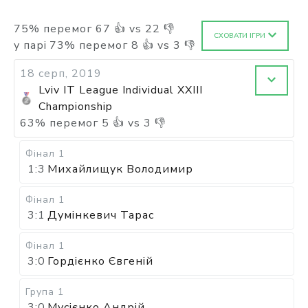
75
%
перемог
67
👍 vs
22
👎
СХОВАТИ ІГРИ
у парі
73
%
перемог
8
👍 vs
3
👎
18 серп, 2019
Lviv IT League Individual XXIII
Championship
63
%
перемог
5
👍 vs
3
👎
Фінал 1
1:3
Михайлищук Володимир
Фінал 1
3:1
Думінкевич Тарас
Фінал 1
3:0
Гордієнко Євгеній
Група 1
3:0
Мусієнко Андрій