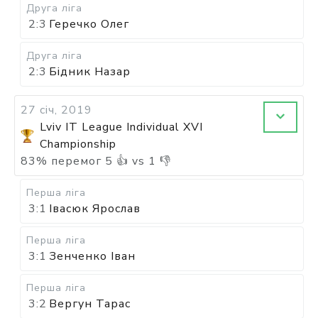
Друга ліга
2:3
Геречко Олег
Друга ліга
2:3
Бідник Назар
27 січ, 2019
Lviv IT League Individual XVI
Championship
83
%
перемог
5
👍 vs
1
👎
Перша ліга
3:1
Івасюк Ярослав
Перша ліга
3:1
Зенченко Іван
Перша ліга
3:2
Вергун Тарас