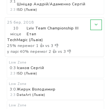
3:1
Шніцар Андрій
/
Адаменко Сергій
2:3
ISD (Львів)
25 бер, 2018
10
Lviv Team Championship III
місце
Етап
TechMagic (Львів)
25
%
перемог
1
👍 vs
3
👎
у парі
40
%
перемог
2
👍 vs
3
👎
Low Zone
0:3
Ісаков Сергій
2:3
ISD (Львів)
Low Zone
3:0
Жирук Володимир
2:3
DataArt (Львів)
Low Zone