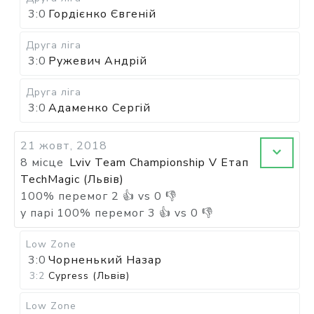
3:0
Гордієнко Євгеній
Друга ліга
3:0
Ружевич Андрій
Друга ліга
3:0
Адаменко Сергій
21 жовт, 2018
8 місце
Lviv Team Championship V Етап
TechMagic (Львів)
100
%
перемог
2
👍 vs
0
👎
у парі
100
%
перемог
3
👍 vs
0
👎
Low Zone
3:0
Чорненький Назар
3:2
Cypress (Львів)
Low Zone