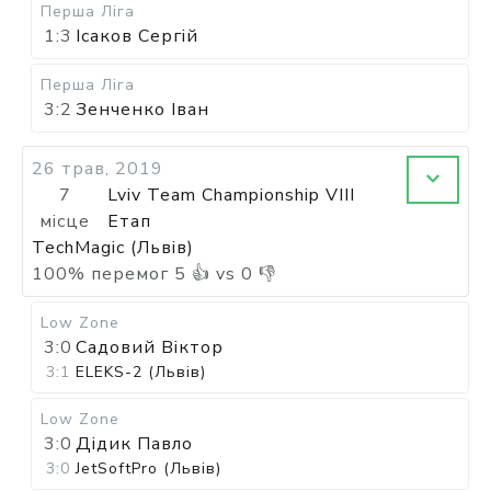
Перша Ліга
1:3
Ісаков Сергій
Перша Ліга
3:2
Зенченко Іван
26 трав, 2019
7
Lviv Team Championship VIII
місце
Етап
TechMagic (Львів)
100
%
перемог
5
👍 vs
0
👎
Low Zone
3:0
Садовий Віктор
3:1
ELEKS-2 (Львів)
Low Zone
3:0
Дідик Павло
3:0
JetSoftPro (Львів)