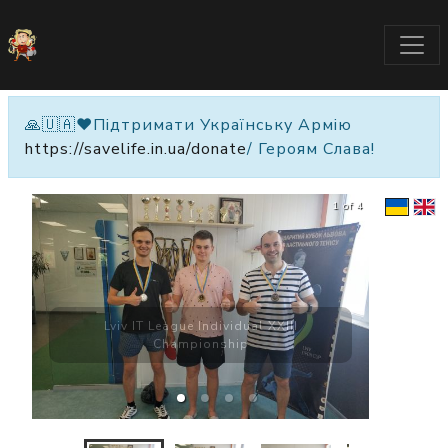
🙏🇺🇦❤️Підтримати Українську Армію
https://savelife.in.ua/donate
/ Героям Слава!
1 of 4
Lviv IT League Individual XXIII
Championship