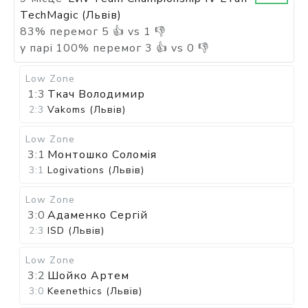
TechMagic (Львів)
83
%
перемог
5
👍 vs
1
👎
у парі
100
%
перемог
3
👍 vs
0
👎
Low Zone
1:3
Ткач Володимир
2:3
Vakoms (Львів)
Low Zone
3:1
Монтошко Соломія
3:1
Logivations (Львів)
Low Zone
3:0
Адаменко Сергій
2:3
ISD (Львів)
Low Zone
3:2
Шойко Артем
3:0
Keenethics (Львів)