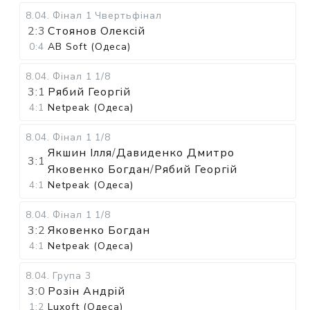
8.04
.
Фінал 1
Чвертьфінал
2:3
Стоянов Олексій
0:4
AB Soft (Одеса)
8.04
.
Фінал 1
1/8
3:1
Рябий Георгій
4:1
Netpeak (Одеса)
8.04
.
Фінал 1
1/8
Якшин Ілля
/
Давиденко Дмитро
3:1
Яковенко Богдан
/
Рябий Георгій
4:1
Netpeak (Одеса)
8.04
.
Фінал 1
1/8
3:2
Яковенко Богдан
4:1
Netpeak (Одеса)
8.04
.
Група 3
3:0
Розін Андрій
1:2
Luxoft (Одеса)