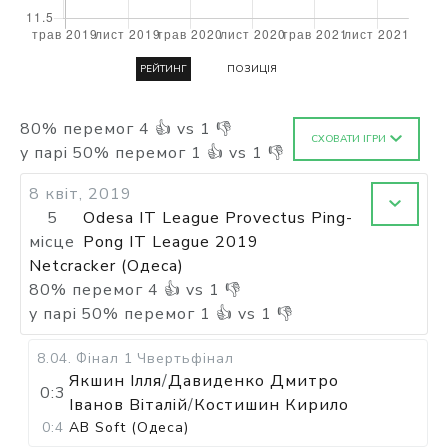
РЕЙТИНГ
ПОЗИЦІЯ
80
%
перемог
4
👍 vs
1
👎
СХОВАТИ ІГРИ
у парі
50
%
перемог
1
👍 vs
1
👎
8 квіт, 2019
5
Odesa IT League Provectus Ping-
місце
Pong IT League 2019
Netcracker (Одеса)
80
%
перемог
4
👍 vs
1
👎
у парі
50
%
перемог
1
👍 vs
1
👎
8.04
.
Фінал 1
Чвертьфінал
Якшин Ілля
/
Давиденко Дмитро
0:3
Іванов Віталій
/
Костишин Кирило
0:4
AB Soft (Одеса)