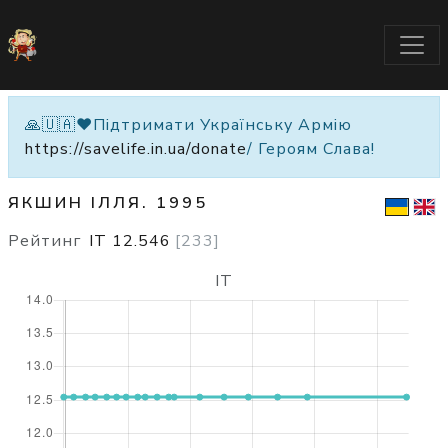
🙏🇺🇦❤️Підтримати Українську Армію
https://savelife.in.ua/donate
/ Героям Слава!
ЯКШИН ІЛЛЯ. 1995
Рейтинг
IT
12.546
[
233
]
IT