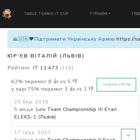
TABLE TENNIS IT CUP
ТУРНІРИ
ГРА
🙏🇺🇦❤️Підтримати Українську Армію
https://s
ЮР'ЄВ ВІТАЛІЙ (ЛЬВІВ)
Рейтинг
IT
11.473
[
316
]
62
%
перемог
8
👍 vs
5
👎
СХОВАТИ ІГРИ
у парі
75
%
перемог
3
👍 vs
1
👎
25 бер, 2018
5 місце
Lviv Team Championship III Етап
ELEKS-1 (Львів)
17 груд, 2017