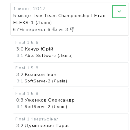
1 жовт, 2017
5 місце
Lviv Team Championship I Етап
ELEKS-1 (Львів)
67
%
перемог
6
👍 vs
3
👎
Final 1
5..6
3:0
Качур Юрій
3:1
Abto Software (Львів)
Final 1
5..8
3:2
Козаков Іван
3:1
SoftServe-2 (Львів)
Final 1
5..8
0:3
Уженков Олександр
3:1
SoftServe-2 (Львів)
Final 1
Чвертьфінал
3:2
Думінкевич Тарас