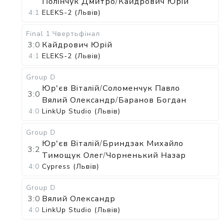
Полінчук Дмитро
/
Кайдрович Юрій
4:1
ELEKS-2 (Львів)
Final 1
Чвертьфінал
3:0
Кайдрович Юрій
4:1
ELEKS-2 (Львів)
Group D
Юр'єв Віталій
/
Соломенчук Павло
3:0
Вялий Олександр
/
Баранов Богдан
4:0
LinkUp Studio (Львів)
Group D
Юр'єв Віталій
/
Бриндзак Михайло
3:2
Тимощук Олег
/
Чорненький Назар
4:0
Cypress (Львів)
Group D
3:0
Вялий Олександр
4:0
LinkUp Studio (Львів)