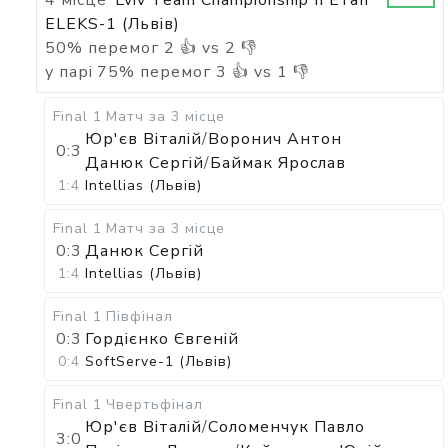
4 місце
Lviv Team Championship II Етап
ELEKS-1 (Львів)
50
%
перемог
2
👍 vs
2
👎
у парі
75
%
перемог
3
👍 vs
1
👎
Final 1
Матч за 3 місце
Юр'єв Віталій
/
Воронич Антон
0:3
Данюк Сергій
/
Баймак Ярослав
1:4
Intellias (Львів)
Final 1
Матч за 3 місце
0:3
Данюк Сергій
1:4
Intellias (Львів)
Final 1
Півфінал
0:3
Гордієнко Євгеній
0:4
SoftServe-1 (Львів)
Final 1
Чвертьфінал
Юр'єв Віталій
/
Соломенчук Павло
3:0