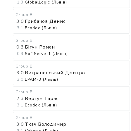
1:3
GlobalLogic (Львів)
Group B
3:0
Грибачов Денис
3:1
Ecodox (Львів)
Group B
0:3
Бігун Роман
0:3
SoftServe-1 (Львів)
Group B
3:0
Виграновський Дмитро
3:0
EPAM-3 (Львів)
Group B
2:3
Вергун Тарас
3:1
Ecodox (Львів)
Group B
3:0
Ткач Володимир
3:1
Vakoms (Львів)