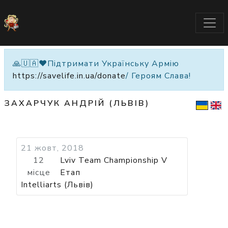
🙏🇺🇦❤️Підтримати Українську Армію
https://savelife.in.ua/donate
/ Героям Слава!
ЗАХАРЧУК АНДРІЙ (ЛЬВІВ)
21 жовт, 2018
12
Lviv Team Championship V
місце
Етап
Intelliarts (Львів)