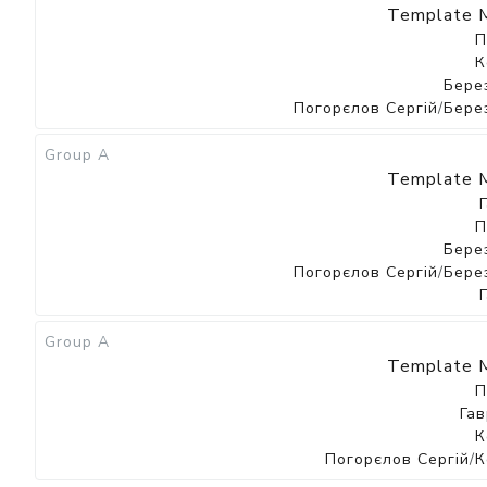
Template M
П
К
Бере
Погорєлов Сергій
/
Бере
Group A
Template M
П
Бере
Погорєлов Сергій
/
Бере
Group A
Template M
П
Га
К
Погорєлов Сергій
/
К