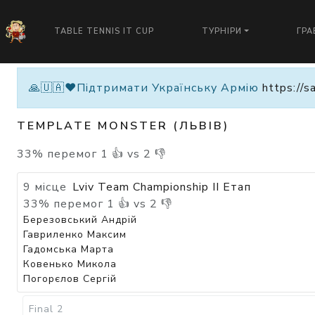
TABLE TENNIS IT CUP
ТУРНІРИ
ГРА
🙏🇺🇦❤️Підтримати Українську Армію
https://s
TEMPLATE MONSTER (ЛЬВІВ)
33
%
перемог
1
👍 vs
2
👎
9 місце
Lviv Team Championship II Етап
33
%
перемог
1
👍 vs
2
👎
Березовський Андрій
Гавриленко Максим
Гадомська Марта
Ковенько Микола
Погорєлов Сергій
Final 2