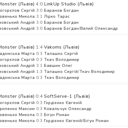
onster (Львів)
4:0
LinkUp Studio (Львів)
огорєлов Сергій
3:0
Баранов Богдан
овенько Микола
3:1
Лірко Тарас
зовський Андрій
3:0
Баранов Богдан
зовський Андрій
3:0
Баранов Богдан
/
Вялий Олександр
onster (Львів)
1:4
Vakoms (Львів)
Гадомська Марта
0:3
Талашко Сергій
огорєлов Сергій
0:3
Ткач Володимир
зовський Андрій
3:1
Бавшин Олег
зовський Андрій
1:3
Талашко Сергій
/
Ткач Володимир
Гадомська Марта
0:3
Ткач Володимир
onster (Львів)
0:4
SoftServe-1 (Львів)
огорєлов Сергій
0:3
Гордієнко Євгеній
вриленко Максим
0:3
Ковальчук Олександр
овенько Микола
0:3
Бігун Роман
овенько Микола
0:3
Гордієнко Євгеній
/
Бігун Роман